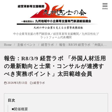
コ
ン
テ
ン
ツ
中小企業等支援の専門家団体／経営革新等支援機関／九州活性化プ
へ
ラットフォーム代表機関
移
Home
主催イベント
経営ラボ
報告：R8/3/9 経営ラボ 「外国人材活用の最新動向と士業・コンサルが連携すべき実務ポイント」太田範雄会員
動
報告：R8/3/9 経営ラボ 「外国人材活用
の最新動向と士業・コンサルが連携す
べき実務ポイント」太田範雄会員
2026年3月13日
経営ラボ
目次
■開催概要