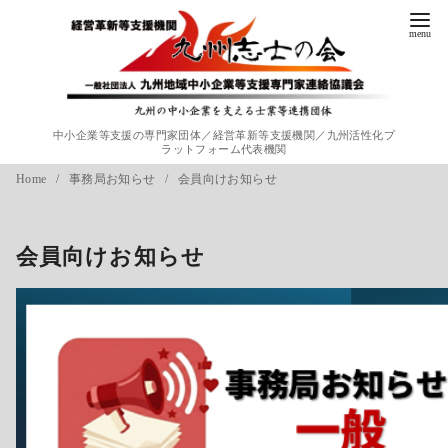
コ
ン
テ
ン
ツ
中小企業等支援の専門家団体／経営革新等支援機関／九州活性化プ
へ
ラットフォーム代表機関
移
Home
事務局お知らせ
会員向けお知らせ
動
会員向けお知らせ