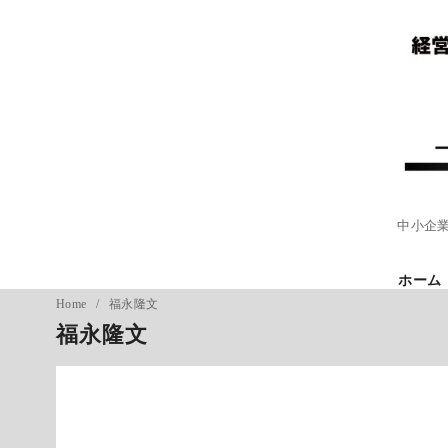
コ
ン
テ
ン
ツ
へ
移
動
中小企
ホーム
Home
福永隆文
福永隆文