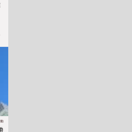
顧
て
活動
動