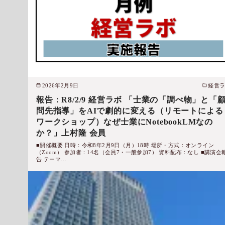
2026年2月9日
経営
報告：R8/2/9 経営ラボ 「士業の「調べ物」と「
問先指導」をAIで劇的に変える（リモートによる
ワークショップ）なぜ士業にNotebookLMなの
か？」上村隆 会員
■開催概要 日時：令和8年2月9日（月）18時 場所・方式：オンライン
（Zoom） 参加者：14名（会員7・一般参加7） 資料配布：なし ■講演会
告 テーマ…