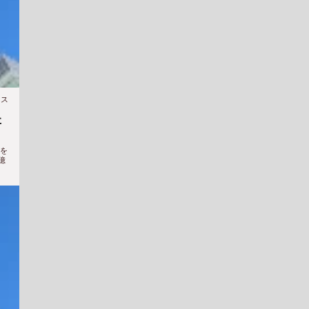
ース
た
人を
億