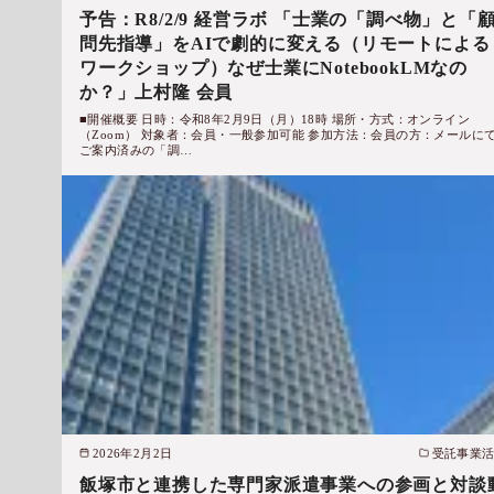
予告：R8/2/9 経営ラボ 「士業の「調べ物」と「
問先指導」をAIで劇的に変える（リモートによる
ワークショップ）なぜ士業にNotebookLMなの
か？」上村隆 会員
■開催概要 日時：令和8年2月9日（月）18時 場所・方式：オンライン
（Zoom） 対象者：会員・一般参加可能 参加方法：会員の方：メールに
ご案内済みの「調…
2026年2月2日
受託事業
飯塚市と連携した専門家派遣事業への参画と対談