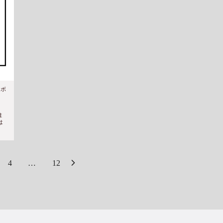
ラボ
ま
は
4
…
12