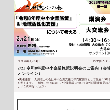
2026年1月24日
主催イベ
2/21 令和8年度中小企業施策説明会のご案内（会場
オンライン）
■開催趣旨 九州志士の会は中小企業支援の専門家団体として設立１5年
を迎えます。 例年、年初には中小企業施策について九州経済産業局の
よりご説明をいただい…