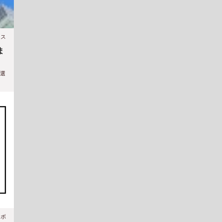
ース
ま
を選
ラボ