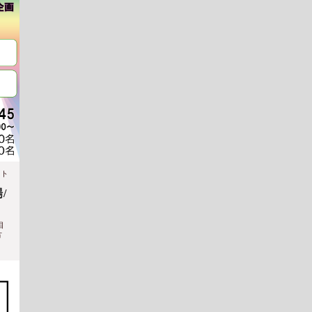
ント
/
目
方