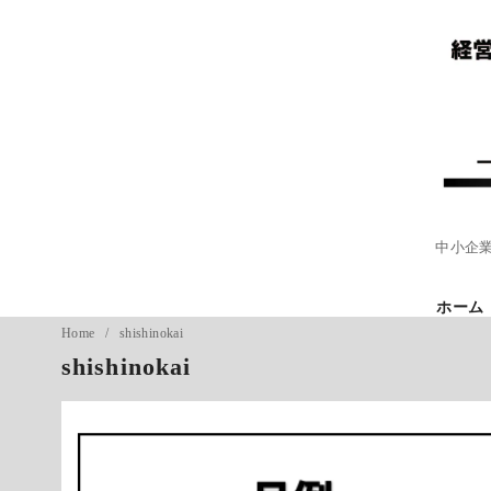
コ
ン
テ
ン
ツ
へ
移
動
中小企
ホーム
Home
shishinokai
shishinokai